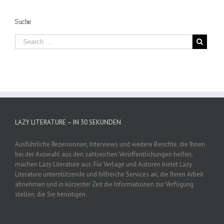
Suche
LAZY LITERATURE – IN 30 SEKUNDEN
Ausführliche Rezensionen, Interviews und weitere Berichte, die Ihnen
bei der Auswahl aus den zahlreichen Veröffentlichungen helfen,
machen Lazy Literature aus. Für Verlage und Autoren bietet Lazy
Literature unterstützende und hilfreiche Services an, die Ihnen Arbeit
abnehmen und in kürzester Zeit die Informationen zur Verfügung
stellen, die Sie benötigen.