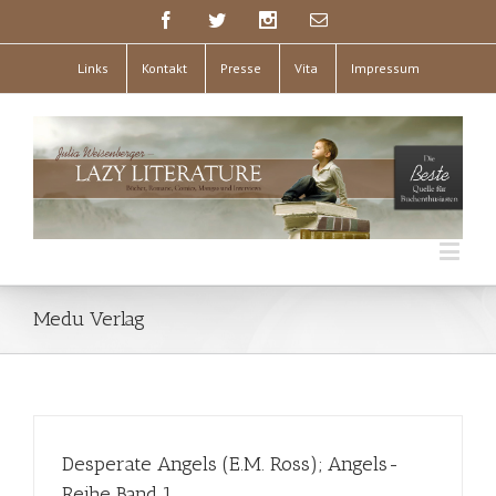
Links
Kontakt
Presse
Vita
Impressum
Medu Verlag
Desperate Angels (E.M. Ross); Angels-
Reihe Band 1