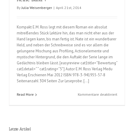
By
Julia Weisenberger
|
April 21st, 2014
Kompakt E.M. Ross legt mit diesem Roman ein absolut
mitreißendes Stück Lektüre hin, das man nicht eher aus der
Hand legen kann, bis man fertig ist. Nate ist ein wunderbarer
Held, und neben der Schreibweise sind es vor allem die
gelungene Mischung aus Profiling, Actionelemente und
mystischer Hintergrund, die den Auftakt der Serie lange im
Gedächtnis bleiben lässt. [easyreview cat1title=“Bewertung“
cat1detail=“ “ cat1rating=“5″] Autor E.M. Ross Verlag Medu
Verlag Erschienen Mai 2012 ISBN 978-3-941955-57-8
Seitenanzahl 304 Seiten Zur Leseprobe. […]
für
Read More
Kommentare deaktiviert
Desperate
Angels
(E.M.
Ross);
Angels-
Letzte Artikel
Reihe