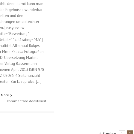
hlt, denn damit kann man
 die Ergebnisse wunderbar
tellen und den
ührungen umso leichter
en. [easyreview
title=“Bewertung“
etail=“ “ cat1rating=“4.5″]
inaltitel Allemaal Rokjes
r Mme Zsazsa Fotografien
 D. Übersetzung Martina
her Verlag Bassermann
hienen April 2013 ISBN 978-
2-08085-4 Seitenanzahl
Seiten Zur Leseprobe. […]
 More
für
Kommentare deaktiviert
Rock
Festival
(Mme
Zsazsa)
Previous
1
2