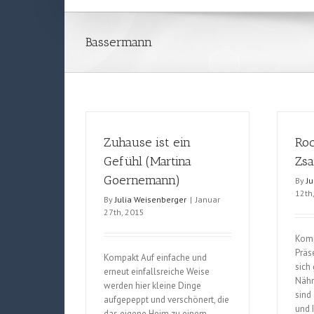
Bassermann
Zuhause ist ein
Roc
Gefühl (Martina
Zsa
Goernemann)
By
J
12th
By
Julia Weisenberger
|
Januar
27th, 2015
Komp
Präs
Kompakt Auf einfache und
sich 
erneut einfallsreiche Weise
Nähm
werden hier kleine Dinge
sind
aufgepeppt und verschönert, die
und 
das eigene Heim zu einem