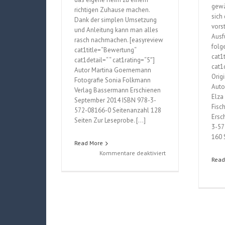
gewä
richtigen Zuhause machen.
sich
Dank der simplen Umsetzung
vors
und Anleitung kann man alles
Ausf
rasch nachmachen. [easyreview
folg
cat1title=“Bewertung“
cat1
cat1detail=“ “ cat1rating=“5″]
cat1d
Autor Martina Goernemann
Orig
Fotografie Sonia Folkmann
Auto
Verlag Bassermann Erschienen
Elza
September 2014 ISBN 978-3-
Fisc
572-08166-0 Seitenanzahl 128
Ersc
Seiten Zur Leseprobe. […]
3-57
160 
Read More
für
Kommentare deaktiviert
Read
Zuhause
ist
ein
Gefühl
(Martina
Goernemann)