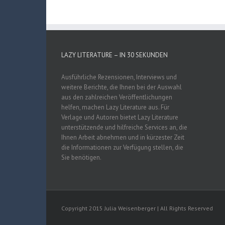
LAZY LITERATURE – IN 30 SEKUNDEN
Ausführliche Rezensionen, Interviews und
weitere Berichte, die Ihnen bei der Auswahl
aus den zahlreichen Veröffentlichungen
helfen, machen Lazy Literature aus. Für
Verlage und Autoren bietet Lazy Literature
unterstützende und hilfreiche Services an, die
Ihnen Arbeit abnehmen und in kürzester Zeit
die Informationen zur Verfügung stellen, die
Sie benötigen.
Copyright 2015 Julia Weisenberger | All Rights Reserved