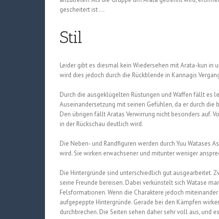
gescheitert ist …
Stil
Leider gibt es diesmal kein Wiedersehen mit Arata-kun in
wird dies jedoch durch die Rückblende in Kannagis Vergang
Durch die ausgeklügelten Rüstungen und Waffen fällt es leic
Auseinandersetzung mit seinen Gefühlen, da er durch die b
Den übrigen fällt Aratas Verwirrung nicht besonders auf. 
in der Rückschau deutlich wird.
Die Neben- und Randfiguren werden durch Yuu Watases Assi
wird. Sie wirken erwachsener und mitunter weniger anspr
Die Hintergründe sind unterschiedlich gut ausgearbeitet. Z
seine Freunde bereisen. Dabei verkünstelt sich Watase ma
Felsformationen. Wenn die Charaktere jedoch miteinande
aufgepeppte Hintergründe. Gerade bei den Kämpfen wirken 
durchbrechen. Die Seiten sehen daher sehr voll aus, und es