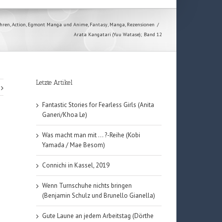
ahren
,
Action
,
Egmont Manga und Anime
,
Fantasy
,
Manga
,
Rezensionen
/
Arata Kangatari (Yuu Watase); Band 12
Letzte Artikel
Fantastic Stories for Fearless Girls (Anita
Ganeri/Khoa Le)
Was macht man mit … ?-Reihe (Kobi
Yamada / Mae Besom)
Connichi in Kassel, 2019
Wenn Turnschuhe nichts bringen
(Benjamin Schulz und Brunello Gianella)
Gute Laune an jedem Arbeitstag (Dörthe