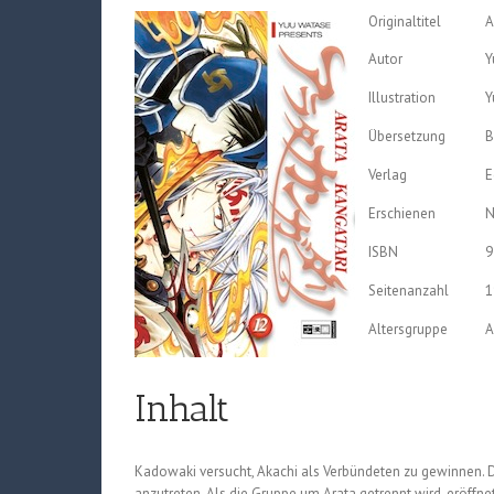
Originaltitel
A
Autor
Y
Illustration
Y
Übersetzung
B
Verlag
E
Erschienen
N
ISBN
9
Seitenanzahl
1
Altersgruppe
A
Inhalt
Kadowaki versucht, Akachi als Verbündeten zu gewinnen. D
anzutreten. Als die Gruppe um Arata getrennt wird, eröffne