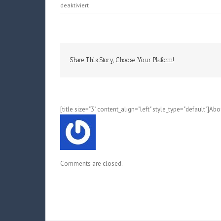
für
deaktiviert
Arata
Kangatari
(Yuu
Watase);
Band
Share This Story, Choose Your Platform!
12
[title size="3" content_align="left" style_type="default"]Ab
Comments are closed.