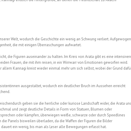
 unserer Welt, wodurch die Geschichte ein wenig an Schwung verliert. Aufgewogen
enheit, die mit einigen Überraschungen aufwartet.
ht, die Figuren auseinander zu halten. Im Kreis von Arata gibt es eine intensiver
eiden Frauen, die mit ihm reisen, in ein Wirrwarr von Emotionen geworfen wird.
Vor allem Kannagi kreist wieder einmal mehr um sich selbst, wobei der Grund dafü
stentinnen ausgestaltet, wodurch ein deutlicher Bruch im Aussehen erreicht
echend.
wischendurch geben sie die herrliche oder kuriose Landschaft wider, die Arata un
nchmal und zeigt deutliche Details in Form von Statuen, Blumen oder
r sprechen oder kämpfen, überwiegen weiße, schwarze oder durch Speedlines
die Panels bisweilen überladen, da die Waffen der Figuren die Bilder
 dauert ein wenig, bis man als Leser alle Bewegungen erfasst hat.