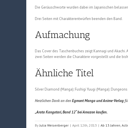
Die Geräuschworte wurden dabei im Japanischen belassen u
Drei Seiten mit Charakterentwürfen beenden den Band.
Aufmachung
Das Cover des Taschenbuches zeigt Kannagi und Akachi. Au
zwei Seiten werden die Charaktere vorgestellt und die bi
Ähnliche Titel
Silver Diamond (Manga); Fushigi Yuugi (Manga); Dungeons 
Herzlichen Dank an den
Egmont Manga und Anime-Verlag
fü
„Arata Kangatari, Band 12“ bei Amazon kaufen.
By
Julia Weisenberger
|
April 12th, 2013
|
Ab 13 Jahren
,
Act