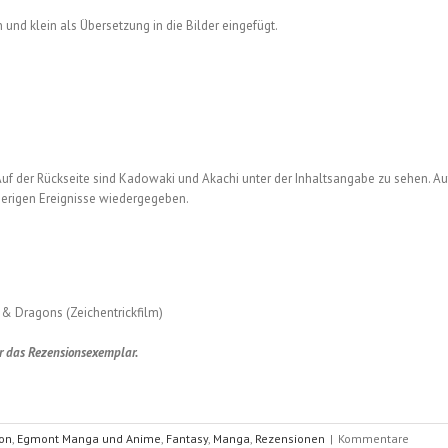
nd klein als Übersetzung in die Bilder eingefügt.
f der Rückseite sind Kadowaki und Akachi unter der Inhaltsangabe zu sehen. Au
sherigen Ereignisse wiedergegeben.
& Dragons (Zeichentrickfilm)
r das Rezensionsexemplar.
ion
,
Egmont Manga und Anime
,
Fantasy
,
Manga
,
Rezensionen
|
Kommentare