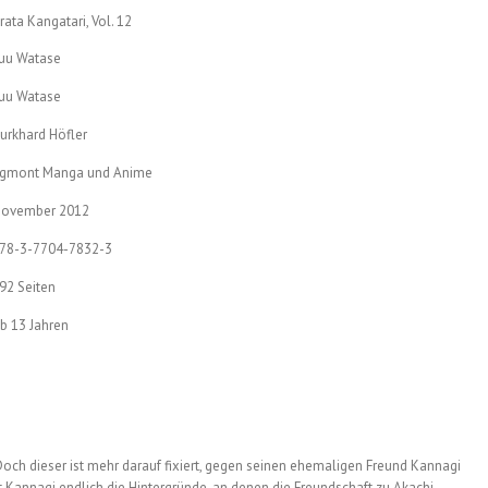
rata Kangatari, Vol. 12
uu Watase
uu Watase
urkhard Höfler
gmont Manga und Anime
ovember 2012
78-3-7704-7832-3
92 Seiten
b 13 Jahren
och dieser ist mehr darauf fixiert, gegen seinen ehemaligen Freund Kannagi
t Kannagi endlich die Hintergründe, an denen die Freundschaft zu Akachi