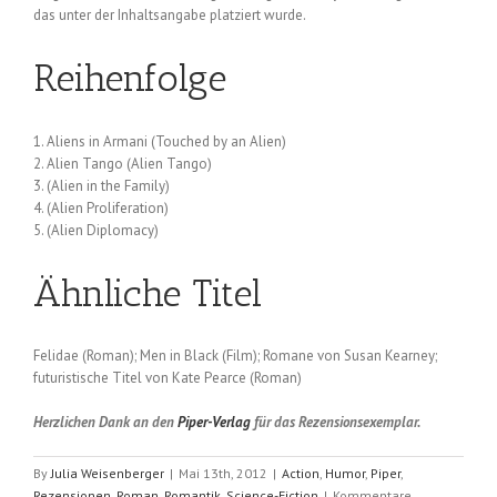
das unter der Inhaltsangabe platziert wurde.
Reihenfolge
1. Aliens in Armani (Touched by an Alien)
2. Alien Tango (Alien Tango)
3. (Alien in the Family)
4. (Alien Proliferation)
5. (Alien Diplomacy)
Ähnliche Titel
Felidae (Roman); Men in Black (Film); Romane von Susan Kearney;
futuristische Titel von Kate Pearce (Roman)
Herzlichen Dank an den
Piper-Verlag
für das Rezensionsexemplar.
By
Julia Weisenberger
|
Mai 13th, 2012
|
Action
,
Humor
,
Piper
,
Rezensionen
,
Roman
,
Romantik
,
Science-Fiction
|
Kommentare