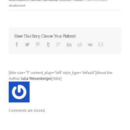
für
deaktiviert
Aliens
in
Armani
(Gini
Koch);
Share This Story, Choose Your Platform!
Alien
Serie
Band
01
[title size="3" content_align="left" style_type="default"]About the
Author:
Julia Weisenberger
[/title]
Comments are closed.