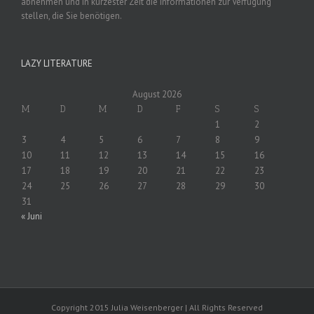
abnehmen und in kürzester Zeit die Informationen zur Verfügung
stellen, die Sie benötigen.
LAZY LITERATURE
August 2026
M
D
M
D
F
S
S
1
2
3
4
5
6
7
8
9
10
11
12
13
14
15
16
17
18
19
20
21
22
23
24
25
26
27
28
29
30
31
« Juni
Copyright 2015 Julia Weisenberger | All Rights Reserved