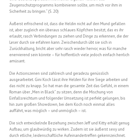
Zeugenschutzprogramms kombinieren sollte, um mich vor ihm in
Sicherheit zu bringen.“ (S. 20)
Äußerst erfrischend ist, dass die Heldin nicht auf den Mund gefallen
ist, aber zugleich ein überaus schlaues Köpfchen besitzt, das es ihr
erlaubt, rasch Verbindungen zu ziehen und Dinge zu erkennen, die der
Leser durch sie erfahren kann. Zwischendurch übt sie sich in
Zurückhaltung, bricht aber sehr rasch wieder hervor, was für manche
enervierend sein könnte – für hoffentlich viele jedoch einfach herrlich
amüsant.
Die Actionszenen sind zahlreich und geradezu genüsslich
ausgearbeitet. Gini Koch lässt ihre Helden für ihre Siege arbeiten und
das nicht zu knapp. So hat man die gesamte Zeit das Gefühl, in einem
Roman über „Men in Black“ zu sitzen, denn die Mischung von
Einfallsreichtum und folgender Umsetzung ist perfekt gelungen, bis
hin zum großen Showdown, bei dem Koch noch einmal alles
auffährt, was möglich – und unmöglich – ist.
Die sich entwickelnde Beziehung zwischen Jeff und Kitty erhält genug
Aufbau, um glaubwürdig zu wirken. Zudem ist sie äußerst sexy und
durch etliche, leidenschaftliche Aufeinandertreffen gekennzeichnet.