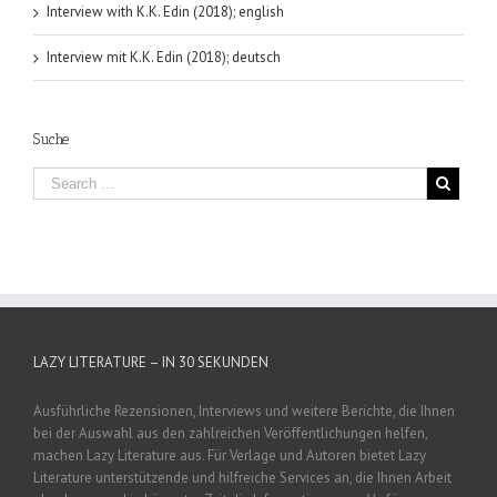
Interview with K.K. Edin (2018); english
Interview mit K.K. Edin (2018); deutsch
Suche
LAZY LITERATURE – IN 30 SEKUNDEN
Ausführliche Rezensionen, Interviews und weitere Berichte, die Ihnen
bei der Auswahl aus den zahlreichen Veröffentlichungen helfen,
machen Lazy Literature aus. Für Verlage und Autoren bietet Lazy
Literature unterstützende und hilfreiche Services an, die Ihnen Arbeit