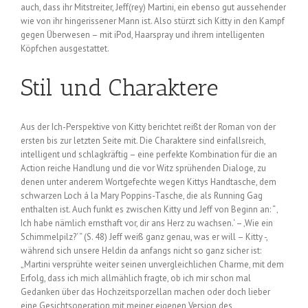
auch, dass ihr Mitstreiter, Jeff(rey) Martini, ein ebenso gut aussehender
wie von ihr hingerissener Mann ist. Also stürzt sich Kitty in den Kampf
gegen Überwesen – mit iPod, Haarspray und ihrem intelligenten
Köpfchen ausgestattet.
Stil und Charaktere
Aus der Ich-Perspektive von Kitty berichtet reißt der Roman von der
ersten bis zur letzten Seite mit. Die Charaktere sind einfallsreich,
intelligent und schlagkräftig – eine perfekte Kombination für die an
Action reiche Handlung und die vor Witz sprühenden Dialoge, zu
denen unter anderem Wortgefechte wegen Kittys Handtasche, dem
schwarzen Loch á la Mary Poppins-Tasche, die als Running Gag
enthalten ist. Auch funkt es zwischen Kitty und Jeff von Beginn an: “ ‚
Ich habe nämlich ernsthaft vor, dir ans Herz zu wachsen.‘ – ‚Wie ein
Schimmelpilz?‘ “ (S. 48) Jeff weiß ganz genau, was er will – Kitty -,
während sich unsere Heldin da anfangs nicht so ganz sicher ist:
„Martini versprühte weiter seinen unvergleichlichen Charme, mit dem
Erfolg, dass ich mich allmählich fragte, ob ich mir schon mal
Gedanken über das Hochzeitsporzellan machen oder doch lieber
eine Gesichtsoperation mit meiner eigenen Version des