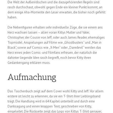
Die Welt der Außerirdischen und die dazugehörenden Regeln sind
rasch durchschaut, obwohl gegen Ende ein kleiner Punkt kommt, an
dem einige Aha-Momente den Leser erwarten, die bisher noch gefehlt
haben.
Die Nebenfiguren erhalten sehr individuelle Züge, die sie einem ans
Herz wachsen lassen – allen voran Kittys Mutter und Vater,
Christopher, der Cousin von Jeff, oder auch James Reader, ehemaliges
Topmodel. Anspielungen auf Filme wie „Ghostbusters“ und „Man in
Black“, sowie auf Comics wie „X-Men“ oder „Daredevil“ werden das
Herz eines jeden Comic- und Filmfans erfreuen, der natürlich die
dahinter liegende Idee rasch begreift, noch bevor Kitty ihren
Gedankengang erklären muss.
Aufmachung
Das Taschenbuch zeigt auf dem Cover wohl Kitty und Jeff. Vor allem
erstere ist leicht zu erkennen, da sie ein T-Shirt ihrer Lieblingsband
trägt. Die Handlung wird in 64 Kapitel unterteilt und durch eine
Danksagung und einen knappen Text, geschrieben von Kitty,
eingeleitet. Die Rückseite zeigt das Logo von Kittys T-Shirt genauer,