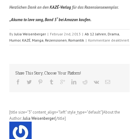
Herzlichen Dank an den
KAZÉ-Verlag
für das Rezensionsexemplar.
„Akuma to love song, Band 5“ bei Amazon kaufen.
By
Julia Weisenberger
|
Februar 2nd, 2013
|
Ab 12 Jahren
,
Drama
,
für
Humor
,
KAZÉ
,
Manga
,
Rezensionen
,
Romantik
|
Kommentare deaktiviert
Akum
to
Love
Song
(Miyo
Share This Story, Choose Your Platform!
Tomori
Band
5
[title size="3" content_align="left" style_type="default"]About the
Author:
Julia Weisenberger
[/title]