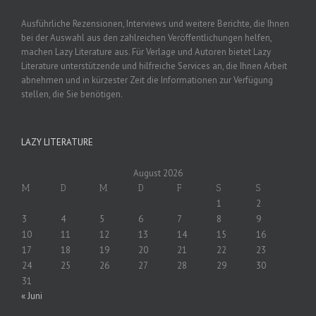
Ausführliche Rezensionen, Interviews und weitere Berichte, die Ihnen
bei der Auswahl aus den zahlreichen Veröffentlichungen helfen,
machen Lazy Literature aus. Für Verlage und Autoren bietet Lazy
Literature unterstützende und hilfreiche Services an, die Ihnen Arbeit
abnehmen und in kürzester Zeit die Informationen zur Verfügung
stellen, die Sie benötigen.
LAZY LITERATURE
August 2026
M
D
M
D
F
S
S
1
2
3
4
5
6
7
8
9
10
11
12
13
14
15
16
17
18
19
20
21
22
23
24
25
26
27
28
29
30
31
« Juni