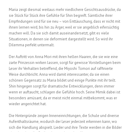
Maria zeigt diesmal weitaus mehr niedlichere Gesichtsausdrücke, da
sie Stück für Stück ihre Gefühle für Shin begreift. Sämtliche ihrer
Empfindungen sind für sie neu – von Enttäuschung, dass er nicht mit
ihnen lernen wird, bis hin zu Ärger, weil er sie angeblich eifersüchtig
machen will. Da sie sich damit auseinandersetzt, gibt es viele
Situationen, in denen sie deformiert dargestellt wird. So wird ihr
Dilemma perfekt untermalt.
Der Auftritt von Anna Mori mit ihren hellen Haaren, die sie wie eine
zarte Prinzessin wirken lassen, sorgt für gewisse Vorstellungen beim
Leser ihr Verhalten betreffend, die Miyoshi Tomori auf raffinierte
Weise durchbricht. Anna wird damit interessanter, da sie einen
schönen Gegensatz zu Maria bildet und einige Punkte mit ihr teilt.
Shin hingegen sorgt für dramatische Entwicklungen, denn immer
wenn er auftaucht, schlagen die Gefühle hoch. Seine Mimik dabei ist
besonders amüsant, da er meist nicht einmal mitbekommt, was er
wieder angerichtet hat.
Die Hintergründe zeigen Inneneinrichtungen, die Schule und diverse
Aufenthaltsräume, wodurch der Leser jederzeit erkennen kann, wo
sich die Handlung abspielt. Lieder und ihre Texte werden in die Bilder