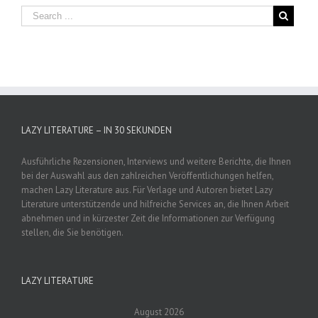
LAZY LITERATURE – IN 30 SEKUNDEN
Ausführliche Rezensionen, Interviews und weitere Berichte, die Ihnen
bei der Auswahl aus den zahlreichen Veröffentlichungen helfen,
machen Lazy Literature aus. Für Verlage und Autoren bietet Lazy
Literature unterstützende und hilfreiche Services an, die Ihnen Arbeit
abnehmen und in kürzester Zeit die Informationen zur Verfügung
stellen, die Sie benötigen.
LAZY LITERATURE
August 2026