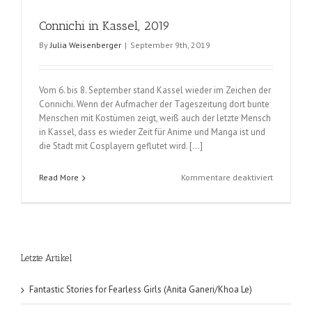
Connichi in Kassel, 2019
By
Julia Weisenberger
|
September 9th, 2019
Vom 6. bis 8. September stand Kassel wieder im Zeichen der
Connichi. Wenn der Aufmacher der Tageszeitung dort bunte
Menschen mit Kostümen zeigt, weiß auch der letzte Mensch
in Kassel, dass es wieder Zeit für Anime und Manga ist und
die Stadt mit Cosplayern geflutet wird. […]
für
Read More
Kommentare deaktiviert
Connichi
in
Kassel,
2019
Letzte Artikel
Fantastic Stories for Fearless Girls (Anita Ganeri/Khoa Le)