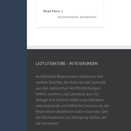
Read More
für
Kommentare deaktiviert
Ein
Jahr
in
Finnland
(Jasmina
Schreck)
LAZY LITERATURE – IN 30 SEKUNDEN
Ausführliche Rezensionen, Interviews und
weitere Berichte, die Ihnen bei der Auswahl
aus den zahlreichen Veröffentlichungen
helfen, machen Lazy Literature aus. Für
Verlage und Autoren bietet Lazy Literature
unterstützende und hilfreiche Services an, die
Ihnen Arbeit abnehmen und in kürzester Zeit
die Informationen zur Verfügung stellen, die
Sie benötigen.