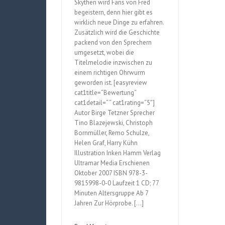
Skythen wird Fans von Fred
begeistern, denn hier gibt es
wirklich neue Dinge zu erfahren.
Zusätzlich wird die Geschichte
packend von den Sprechern
umgesetzt, wobei die
Titelmelodie inzwischen zu
einem richtigen Ohrwurm
geworden ist. [easyreview
cat1title=“Bewertung“
cat1detail=“ “ cat1rating=“5″]
Autor Birge Tetzner Sprecher
Tino Blazejewski, Christoph
Bornmüller, Remo Schulze,
Helen Graf, Harry Kühn
Illustration Inken Hamm Verlag
Ultramar Media Erschienen
Oktober 2007 ISBN 978-3-
9815998-0-0 Laufzeit 1 CD; 77
Minuten Altersgruppe Ab 7
Jahren Zur Hörprobe. […]