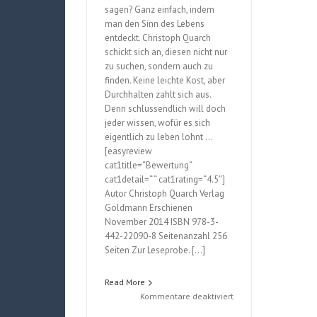
sagen? Ganz einfach, indem
man den Sinn des Lebens
entdeckt. Christoph Quarch
schickt sich an, diesen nicht nur
zu suchen, sondern auch zu
finden. Keine leichte Kost, aber
Durchhalten zahlt sich aus.
Denn schlussendlich will doch
jeder wissen, wofür es sich
eigentlich zu leben lohnt …
[easyreview
cat1title=“Bewertung“
cat1detail=“ “ cat1rating=“4.5″]
Autor Christoph Quarch Verlag
Goldmann Erschienen
November 2014 ISBN 978-3-
442-22090-8 Seitenanzahl 256
Seiten Zur Leseprobe. […]
Read More
für
Kommentare deaktiviert
Das