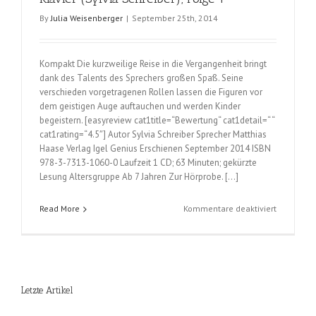
By
Julia Weisenberger
|
September 25th, 2014
Kompakt Die kurzweilige Reise in die Vergangenheit bringt
dank des Talents des Sprechers großen Spaß. Seine
verschieden vorgetragenen Rollen lassen die Figuren vor
dem geistigen Auge auftauchen und werden Kinder
begeistern. [easyreview cat1title=“Bewertung“ cat1detail=“ “
cat1rating=“4.5″] Autor Sylvia Schreiber Sprecher Matthias
Haase Verlag Igel Genius Erschienen September 2014 ISBN
978-3-7313-1060-0 Laufzeit 1 CD; 63 Minuten; gekürzte
Lesung Altersgruppe Ab 7 Jahren Zur Hörprobe. […]
für
Read More
Kommentare deaktiviert
Professor
Dur
und
die
Notendete
Letzte Artikel
Das
Klavier