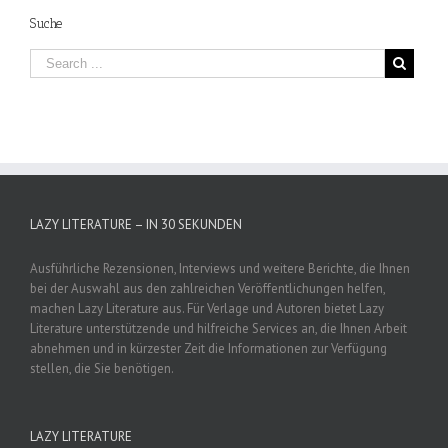
Suche
LAZY LITERATURE – IN 30 SEKUNDEN
Ausführliche Rezensionen, Interviews und weitere Berichte, die Ihnen
bei der Auswahl aus den zahlreichen Veröffentlichungen helfen,
machen Lazy Literature aus. Für Verlage und Autoren bietet Lazy
Literature unterstützende und hilfreiche Services an, die Ihnen Arbeit
abnehmen und in kürzester Zeit die Informationen zur Verfügung
stellen, die Sie benötigen.
LAZY LITERATURE