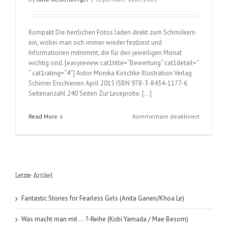
Kompakt Die herrlichen Fotos laden direkt zum Schmökern
ein, wobei man sich immer wieder festliest und
Informationen mitnimmt, die für den jeweiligen Monat
wichtig sind. [easyreview cat1title=“Bewertung“ cat1detail=“
“ cat1rating=“4″] Autor Monika Kirschke Illustration Verlag
Schirner Erschienen April 2015 ISBN 978-3-8434-1177-6
Seitenanzahl 240 Seiten Zur Leseprobe. […]
für
Read More
Kommentare deaktiviert
Heilende
Gärten
(Monika
Kirschke)
Letzte Artikel
Fantastic Stories for Fearless Girls (Anita Ganeri/Khoa Le)
Was macht man mit … ?-Reihe (Kobi Yamada / Mae Besom)