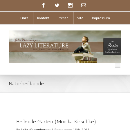
Links
Kontakt
Presse
Vita
Impressum
Naturheilkunde
Heilende Gärten (Monika Kirschke)
By
Julia Weisenberger
|
September 18th, 2015