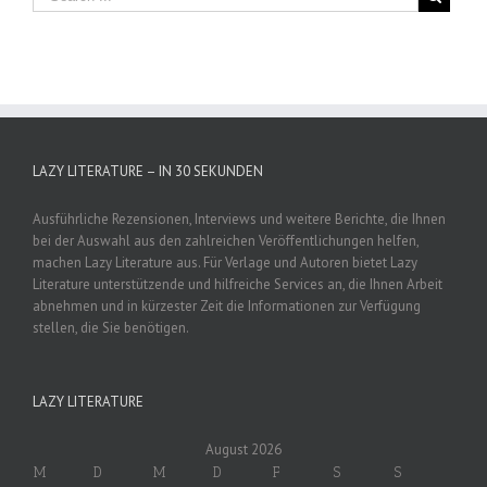
LAZY LITERATURE – IN 30 SEKUNDEN
Ausführliche Rezensionen, Interviews und weitere Berichte, die Ihnen
bei der Auswahl aus den zahlreichen Veröffentlichungen helfen,
machen Lazy Literature aus. Für Verlage und Autoren bietet Lazy
Literature unterstützende und hilfreiche Services an, die Ihnen Arbeit
abnehmen und in kürzester Zeit die Informationen zur Verfügung
stellen, die Sie benötigen.
LAZY LITERATURE
August 2026
M
D
M
D
F
S
S