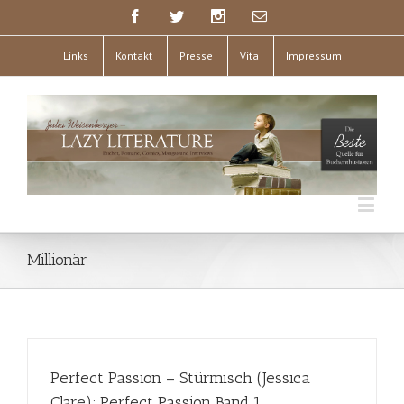
Links
Kontakt
Presse
Vita
Impressum
Millionär
Perfect Passion – Stürmisch (Jessica
Clare); Perfect Passion Band 1