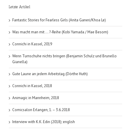
(Jessica
Letzte Artikel
Clare);
Perfect
Passion
Fantastic Stories for Fearless Girls (Anita Ganeri/Khoa Le)
Band
1
Was macht man mit … ?-Reihe (Kobi Yamada / Mae Besom)
Connichi in Kassel, 2019
Wenn Turnschuhe nichts bringen (Benjamin Schulz und Brunello
Gianella)
Gute Laune an jedem Arbeitstag (Dörthe Huth)
Connichi in Kassel, 2018
Animagic in Mannheim, 2018
Comicsalon Erlangen, 1. – 3.6.2018
Interview with K.K. Edin (2018); english