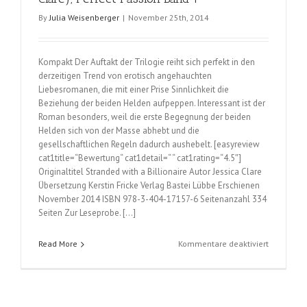
By
Julia Weisenberger
|
November 25th, 2014
Kompakt Der Auftakt der Trilogie reiht sich perfekt in den
derzeitigen Trend von erotisch angehauchten
Liebesromanen, die mit einer Prise Sinnlichkeit die
Beziehung der beiden Helden aufpeppen. Interessant ist der
Roman besonders, weil die erste Begegnung der beiden
Helden sich von der Masse abhebt und die
gesellschaftlichen Regeln dadurch aushebelt. [easyreview
cat1title=“Bewertung“ cat1detail=“ “ cat1rating=“4.5″]
Originaltitel Stranded with a Billionaire Autor Jessica Clare
Übersetzung Kerstin Fricke Verlag Bastei Lübbe Erschienen
November 2014 ISBN 978-3-404-17157-6 Seitenanzahl 334
Seiten Zur Leseprobe. […]
für
Read More
Kommentare deaktiviert
Perfect
Passion
–
Stürmisch