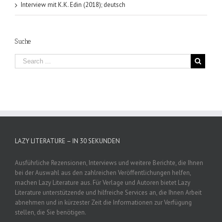
Interview mit K.K. Edin (2018); deutsch
Suche
LAZY LITERATURE – IN 30 SEKUNDEN
Ausführliche Rezensionen, Interviews und weitere Berichte, die Ihnen
bei der Auswahl aus den zahlreichen Veröffentlichungen helfen,
machen Lazy Literature aus. Für Verlage und Autoren bietet Lazy
Literature unterstützende und hilfreiche Services an, die Ihnen Arbeit
abnehmen und in kürzester Zeit die Informationen zur Verfügung
stellen, die Sie benötigen.