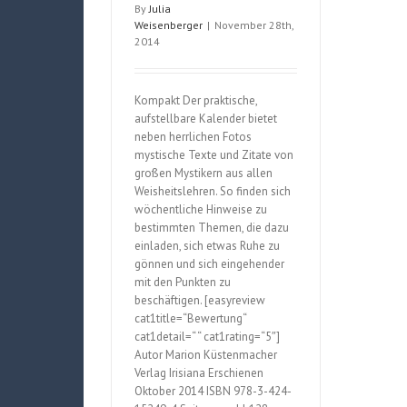
By
Julia
Weisenberger
|
November 28th,
2014
Kompakt Der praktische,
aufstellbare Kalender bietet
neben herrlichen Fotos
mystische Texte und Zitate von
großen Mystikern aus allen
Weisheitslehren. So finden sich
wöchentliche Hinweise zu
bestimmten Themen, die dazu
einladen, sich etwas Ruhe zu
gönnen und sich eingehender
mit den Punkten zu
beschäftigen. [easyreview
cat1title=“Bewertung“
cat1detail=“ “ cat1rating=“5″]
Autor Marion Küstenmacher
Verlag Irisiana Erschienen
Oktober 2014 ISBN 978-3-424-