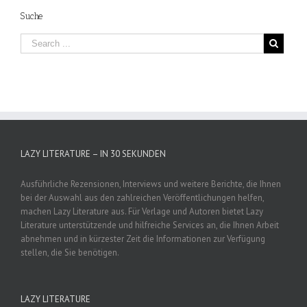
Suche
LAZY LITERATURE – IN 30 SEKUNDEN
Ausführliche Rezensionen, Interviews und weitere Berichte, die Ihnen
bei der Auswahl aus den zahlreichen Veröffentlichungen helfen,
machen Lazy Literature aus. Für Verlage und Autoren bietet Lazy
Literature unterstützende und hilfreiche Services an, die Ihnen Arbeit
abnehmen und in kürzester Zeit die Informationen zur Verfügung
stellen, die Sie benötigen.
LAZY LITERATURE