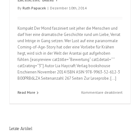
By
Ruth Papacek
|
Dezember 10th, 2014
Kompakt Der Mond fasziniert seit jeher die Menschen und
darf hier eine dramatische Geschichte rund um Liebe, Verrat
und Intrige in Gang setzen. Wer Lust auf eine paranormale
Coming-of-Age-Story hat oder eine Vorliebe für Krähen
hegt, wird sich in der Welt der Arantai gut aufgehoben
fühlen. [easyreview cat1title=“Bewertung“ cat1detail=“ “
cat1rating=“3″] Autor Lia Haycraft Verlag bookshouse
Erschienen November 2014 ISBN ASIN 978-9963-52-612-3
B00PRB6LZA Seitenanzahl 267 Seiten Zur Leseprobe. […]
für
Read More
Kommentare deaktiviert
Mondtocht
(Lia
Haycraft);
Die
Nacht
Letzte Artikel
der
Elemente