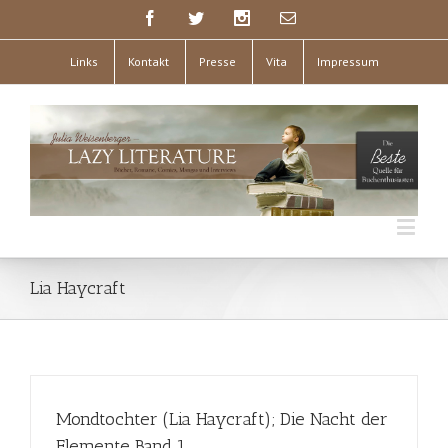
Links
Kontakt
Presse
Vita
Impressum
Lia Haycraft
Mondtochter (Lia Haycraft); Die Nacht der
Elemente Band 1