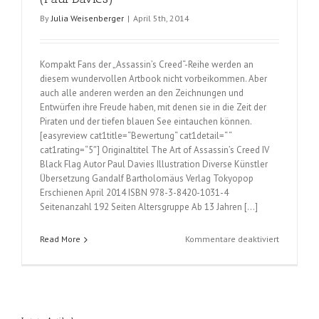
By
Julia Weisenberger
|
April 5th, 2014
Kompakt Fans der „Assassin’s Creed“-Reihe werden an
diesem wundervollen Artbook nicht vorbeikommen. Aber
auch alle anderen werden an den Zeichnungen und
Entwürfen ihre Freude haben, mit denen sie in die Zeit der
Piraten und der tiefen blauen See eintauchen können.
[easyreview cat1title=“Bewertung“ cat1detail=“ “
cat1rating=“5″] Originaltitel The Art of Assassin’s Creed IV
Black Flag Autor Paul Davies Illustration Diverse Künstler
Übersetzung Gandalf Bartholomäus Verlag Tokyopop
Erschienen April 2014 ISBN 978-3-8420-1031-4
Seitenanzahl 192 Seiten Altersgruppe Ab 13 Jahren […]
für
Read More
Kommentare deaktiviert
The
Art
of
Assassin’s
Creed