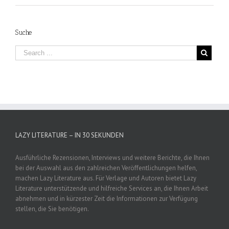
Suche
LAZY LITERATURE – IN 30 SEKUNDEN
Ausführliche Rezensionen, Interviews und weitere Berichte, die Ihnen
bei der Auswahl aus den zahlreichen Veröffentlichungen helfen,
machen Lazy Literature aus. Für Verlage und Autoren bietet Lazy
Literature unterstützende und hilfreiche Services an, die Ihnen Arbeit
abnehmen und in kürzester Zeit die Informationen zur Verfügung
stellen, die Sie benötigen.