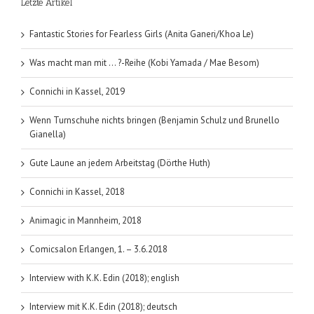
Letzte Artikel
IV
–
Black
Fantastic Stories for Fearless Girls (Anita Ganeri/Khoa Le)
Flag
(Paul
Was macht man mit … ?-Reihe (Kobi Yamada / Mae Besom)
Davies)
Connichi in Kassel, 2019
Wenn Turnschuhe nichts bringen (Benjamin Schulz und Brunello
Gianella)
Gute Laune an jedem Arbeitstag (Dörthe Huth)
Connichi in Kassel, 2018
Animagic in Mannheim, 2018
Comicsalon Erlangen, 1. – 3.6.2018
Interview with K.K. Edin (2018); english
Interview mit K.K. Edin (2018); deutsch