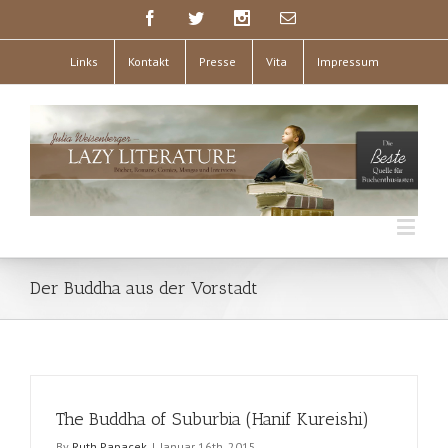
Links
Kontakt
Presse
Vita
Impressum
Der Buddha aus der Vorstadt
The Buddha of Suburbia (Hanif Kureishi)
By
Ruth Papacek
|
Januar 16th, 2015