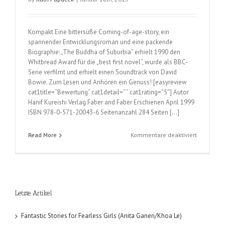
Kompakt Eine bittersüße Coming-of-age-story, ein
spannender Entwicklungsroman und eine packende
Biographie: „The Buddha of Suburbia“ erhielt 1990 den
Whitbread Award für die „best first novel“, wurde als BBC-
Serie verfilmt und erhielt einen Soundtrack von David
Bowie. Zum Lesen und Anhören ein Genuss! [easyreview
cat1title=“Bewertung“ cat1detail=“ “ cat1rating=“5″] Autor
Hanif Kureishi Verlag Faber and Faber Erschienen April 1999
ISBN 978-0-571-20043-6 Seitenanzahl 284 Seiten […]
für
Read More
Kommentare deaktiviert
The
Buddha
of
Suburbia
(Hanif
Letzte Artikel
Kureishi)
Fantastic Stories for Fearless Girls (Anita Ganeri/Khoa Le)