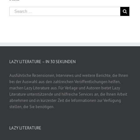
LAZY LITERATURE – IN 30 SEKUNDEN
Ausführliche Rezensionen, Interviews und weitere Berichte, die Ihnen
bei der Auswahl aus den zahlreichen Veröffentlichungen helfen,
machen Lazy Literature aus. Für Verlage und Autoren bietet Lazy
Literature unterstützende und hilfreiche Services an, die Ihnen Arbeit
abnehmen und in kürzester Zeit die Informationen zur Verfügung
stellen, die Sie benötigen.
LAZY LITERATURE