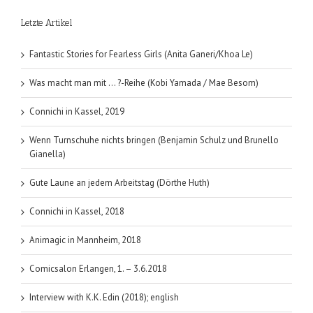
Das
Letzte Artikel
eisige
Feuer
der
Fantastic Stories for Fearless Girls (Anita Ganeri/Khoa Le)
Magie
Band
Was macht man mit … ?-Reihe (Kobi Yamada / Mae Besom)
1
Connichi in Kassel, 2019
Wenn Turnschuhe nichts bringen (Benjamin Schulz und Brunello
Gianella)
Gute Laune an jedem Arbeitstag (Dörthe Huth)
Connichi in Kassel, 2018
Animagic in Mannheim, 2018
Comicsalon Erlangen, 1. – 3.6.2018
Interview with K.K. Edin (2018); english