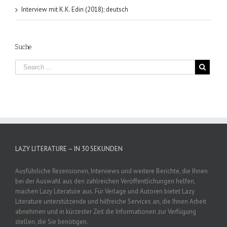
Interview mit K.K. Edin (2018); deutsch
Suche
LAZY LITERATURE – IN 30 SEKUNDEN
Ausführliche Rezensionen, Interviews und weitere Berichte, die Ihnen
bei der Auswahl aus den zahlreichen Veröffentlichungen helfen,
machen Lazy Literature aus. Für Verlage und Autoren bietet Lazy
Literature unterstützende und hilfreiche Services an, die Ihnen Arbeit
abnehmen und in kürzester Zeit die Informationen zur Verfügung
stellen, die Sie benötigen.