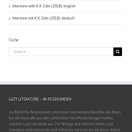
Interview with K.K. Edin (2018); english
Interview mit K.K. Edin (2018); deutsch
Suche
LAZY LITERATURE – IN 30 SEKUNDEN
Ausführliche Rezensionen, Interviews und weitere Berichte, die Ihnen
bei der Auswahl aus den zahlreichen Veröffentlichungen helfen,
machen Lazy Literature aus. Für Verlage und Autoren bietet Lazy
Literature unterstützende und hilfreiche Services an, die Ihnen Arbeit