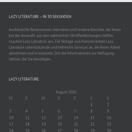
LAZY LITERATURE – IN 30 SEKUNDEN
Ausführliche Rezensionen, Interviews und weitere Berichte, die Ihnen
bei der Auswahl aus den zahlreichen Veröffentlichungen helfen,
machen Lazy Literature aus. Für Verlage und Autoren bietet Lazy
Literature unterstützende und hilfreiche Services an, die Ihnen Arbeit
abnehmen und in kürzester Zeit die Informationen zur Verfügung
stellen, die Sie benötigen.
LAZY LITERATURE
August 2026
M
D
M
D
F
S
S
1
2
3
4
5
6
7
8
9
10
11
12
13
14
15
16
17
18
19
20
21
22
23
24
25
26
27
28
29
30