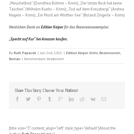
„Meuchelbrut“ (Dorothea Böhme – Krimi); „Der letzte Rock hat keine
Taschen“ (Wilhelm Kuehs – Krimi); „Tod auf dem Kreuzbergl“ (Andrea
Nagele – Krimi); „Ein Mord am Wörther-See“ (Roland Zingerle – Krimi)
Herzlichen Dank an
Edition Keiper
für das Rezensionsexemplar.
„Specht auf Kur“ bei Amazon kaufen.
By
Ruth Papacek
|
Juli 2nd, 2015
|
Edition Keiper
,
Krimi
,
Rezensionen
,
für
Roman
|
Kommentare deaktiviert
Specht
auf
Kur
(Rieger
&
Share This Story, Choose Your Platform!
Rieger);
Kommissar
Specht
Band
2
[title size="3" content_align="left" style_type="default"]About the