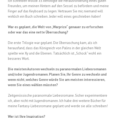
ich schreiben wollte. Es benötigte die Herausforderung eines guten
Freundes, um meinen Hintern auf den Sessel zu befördern und meine
Finger auf das Keyboard zu legen. Vertrauen Sie mir, niemand will
wirklich ein Buch schreiben. Jeder will eines geschrieben
haben
!
War es geplant, die Welt von „Warprize“ genauer zu erforschen
oder war das eine nette Überraschung?
Die erste Trilogie war geplant. Die Überraschung kam, als ich
herausfand, dass das Königreich von Palins in der gleichen Welt
spielte wie Xy und die Ebenen. Tatsächlich ist „Schock“ wohl ein
besseres Wort.
Die meisten Autoren wechseln zu paranormalen Liebesromanen
und/oder Jugendromanen. Planen Sie, Ihr Genre zu wechseln und
wenn nicht, welches Genre würde Sie am meisten interessieren,
wenn Sie eines wählen müssten?
Zeitgenössische paranormale Liebesromane. Sicher experimentiere
ich, aber nicht mit Jugendromanen. Ich habe drei weitere Bücher für
meine Fantasy-Liebesromane geplant und werde sie alle schreiben!
Wer ist Ihre Inspiration?