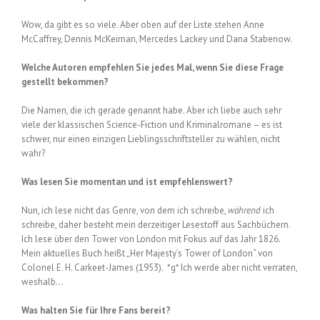
Wow, da gibt es so viele. Aber oben auf der Liste stehen Anne
McCaffrey, Dennis McKeirnan, Mercedes Lackey und Dana Stabenow.
Welche Autoren empfehlen Sie jedes Mal, wenn Sie diese Frage
gestellt bekommen?
Die Namen, die ich gerade genannt habe. Aber ich liebe auch sehr
viele der klassischen Science-Fiction und Kriminalromane – es ist
schwer, nur einen einzigen Lieblingsschriftsteller zu wählen, nicht
wahr?
Was lesen Sie momentan und ist empfehlenswert?
Nun, ich lese nicht das Genre, von dem ich schreibe,
während
ich
schreibe, daher besteht mein derzeitiger Lesestoff aus Sachbüchern.
Ich lese über den Tower von London mit Fokus auf das Jahr 1826.
Mein aktuelles Buch heißt „Her Majesty’s Tower of London“ von
Colonel E. H. Carkeet-James (1953). *g* Ich werde aber nicht verraten,
weshalb…
Was halten Sie für Ihre Fans bereit?