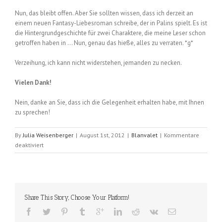
Nun, das bleibt offen. Aber Sie sollten wissen, dass ich derzeit an
einem neuen Fantasy-Liebesroman schreibe, der in Palins spielt. Es ist
die Hintergrundgeschichte für zwei Charaktere, die meine Leser schon
getroffen haben in … Nun, genau das hieße, alles zu verraten. *g*
Verzeihung, ich kann nicht widerstehen, jemanden zu necken.
Vielen Dank!
Nein, danke an Sie, dass ich die Gelegenheit erhalten habe, mit Ihnen
zu sprechen!
By
Julia Weisenberger
|
August 1st, 2012
|
Blanvalet
|
Kommentare
für
deaktiviert
Interview
mit
Elizabeth
Vaughan
(2012);
Share This Story, Choose Your Platform!
deutsch