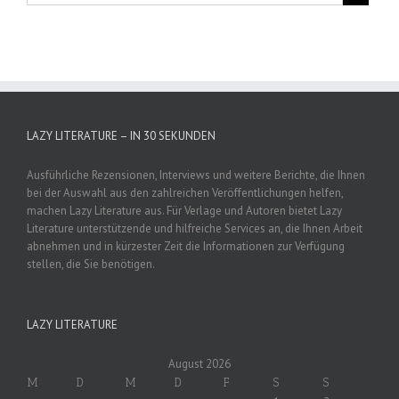
LAZY LITERATURE – IN 30 SEKUNDEN
Ausführliche Rezensionen, Interviews und weitere Berichte, die Ihnen
bei der Auswahl aus den zahlreichen Veröffentlichungen helfen,
machen Lazy Literature aus. Für Verlage und Autoren bietet Lazy
Literature unterstützende und hilfreiche Services an, die Ihnen Arbeit
abnehmen und in kürzester Zeit die Informationen zur Verfügung
stellen, die Sie benötigen.
LAZY LITERATURE
August 2026
M
D
M
D
F
S
S