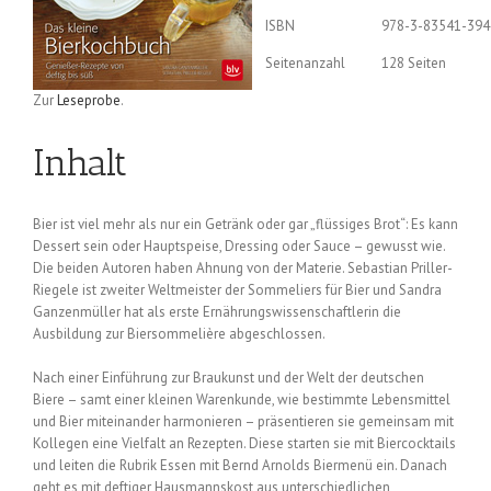
ISBN
978-3-83541-394
Seitenanzahl
128 Seiten
Zur
Leseprobe
.
Inhalt
Bier ist viel mehr als nur ein Getränk oder gar „flüssiges Brot“: Es kann
Dessert sein oder Hauptspeise, Dressing oder Sauce – gewusst wie.
Die beiden Autoren haben Ahnung von der Materie. Sebastian Priller-
Riegele ist zweiter Weltmeister der Sommeliers für Bier und Sandra
Ganzenmüller hat als erste Ernährungswissenschaftlerin die
Ausbildung zur Biersommelière abgeschlossen.
Nach einer Einführung zur Braukunst und der Welt der deutschen
Biere – samt einer kleinen Warenkunde, wie bestimmte Lebensmittel
und Bier miteinander harmonieren – präsentieren sie gemeinsam mit
Kollegen eine Vielfalt an Rezepten. Diese starten sie mit Biercocktails
und leiten die Rubrik Essen mit Bernd Arnolds Biermenü ein. Danach
geht es mit deftiger Hausmannskost aus unterschiedlichen