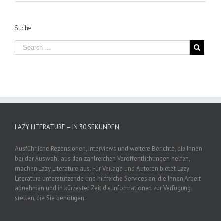
Suche
LAZY LITERATURE – IN 30 SEKUNDEN
Ausführliche Rezensionen, Interviews und weitere Berichte, die Ihnen
bei der Auswahl aus den zahlreichen Veröffentlichungen helfen,
machen Lazy Literature aus. Für Verlage und Autoren bietet Lazy
Literature unterstützende und hilfreiche Services an, die Ihnen Arbeit
abnehmen und in kürzester Zeit die Informationen zur Verfügung
stellen, die Sie benötigen.