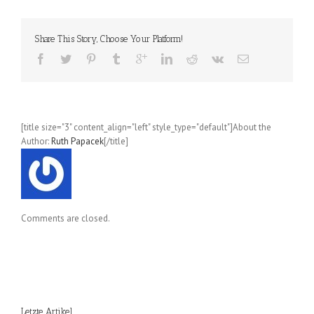
Bierkochbuch
(Sandra
Ganzenmüller,
Share This Story, Choose Your Platform!
Sebastian
Priller-
Riegele)
[title size="3" content_align="left" style_type="default"]About the
Author:
Ruth Papacek
[/title]
Comments are closed.
Letzte Artikel