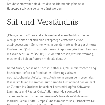
Brauhäusern weiter, die durch diverse Biermenüs (Vorspeise,
Hauptspeise, Nachspeise) ergänzt werden.
Stil und Verständnis
„Klein, aber oho!“ lautet die Devise bei diesem Kochbuch. In den
wenigen Seiten hat sich eine Rezeptriege versteckt, die von
alteingesessenen Gerichten wie „In dunklem Weizenbier geschmorte
Rinderrippen“ (S.67) zu ausgefallenen Dingen wie „Weißbier-Tiramisu
mit Waldbeer-Sauce“ (S.105). Die Vielfalt dessen, was Bier vermag,
machen die beiden Autoren mehr als deutlich.
Bernd Arnold, der seinen Kochstil selber als „Willkürbiercorecooking“
bezeichnet, liefert ein formidables, allerdings schwer
nachzukochendes Auftaktmenü. Auch wenn einem beim Lesen das
Wasser im Mund zusammenläuft, gerät die Lust anhand der Vielzahl
an Zutaten ins Stocken: „Rauchbier-Lachs mit Hopfen-Schwarze-
Lammnuss und Radler-Quitte“, „Hummer-Maispoularde in
Tannennadelier, pochiert mit Ananas-Schwarzbier-Shiitake und
Malzbier-Sepia-Trüffel-Crêpes“ und zum Abschluss „Eisbock-weiße