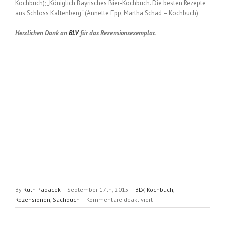
Kochbuch); „Königlich Bayrisches Bier-Kochbuch. Die besten Rezepte
aus Schloss Kaltenberg“ (Annette Epp, Martha Schad – Kochbuch)
Herzlichen Dank an
BLV
für das Rezensionsexemplar.
By
Ruth Papacek
|
September 17th, 2015
|
BLV
,
Kochbuch
,
für
Rezensionen
,
Sachbuch
|
Kommentare deaktiviert
Das
kleine