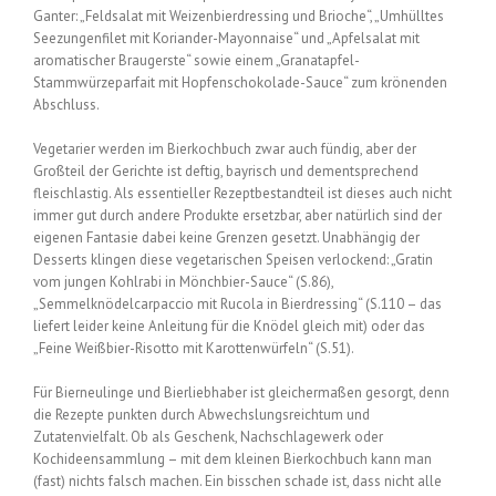
Ganter: „Feldsalat mit Weizenbierdressing und Brioche“, „Umhülltes
Seezungenfilet mit Koriander-Mayonnaise“ und „Apfelsalat mit
aromatischer Braugerste“ sowie einem „Granatapfel-
Stammwürzeparfait mit Hopfenschokolade-Sauce“ zum krönenden
Abschluss.
Vegetarier werden im Bierkochbuch zwar auch fündig, aber der
Großteil der Gerichte ist deftig, bayrisch und dementsprechend
fleischlastig. Als essentieller Rezeptbestandteil ist dieses auch nicht
immer gut durch andere Produkte ersetzbar, aber natürlich sind der
eigenen Fantasie dabei keine Grenzen gesetzt. Unabhängig der
Desserts klingen diese vegetarischen Speisen verlockend: „Gratin
vom jungen Kohlrabi in Mönchbier-Sauce“ (S.86),
„Semmelknödelcarpaccio mit Rucola in Bierdressing“ (S.110 – das
liefert leider keine Anleitung für die Knödel gleich mit) oder das
„Feine Weißbier-Risotto mit Karottenwürfeln“ (S.51).
Für Bierneulinge und Bierliebhaber ist gleichermaßen gesorgt, denn
die Rezepte punkten durch Abwechslungsreichtum und
Zutatenvielfalt. Ob als Geschenk, Nachschlagewerk oder
Kochideensammlung – mit dem kleinen Bierkochbuch kann man
(fast) nichts falsch machen. Ein bisschen schade ist, dass nicht alle