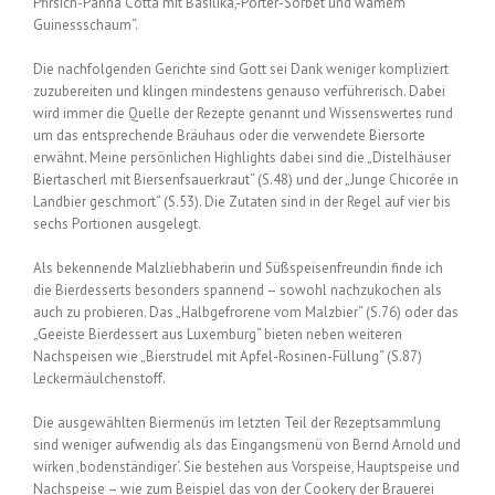
Pfirsich-Panna Cotta mit Basilika,-Porter-Sorbet und wamem
Guinessschaum“.
Die nachfolgenden Gerichte sind Gott sei Dank weniger kompliziert
zuzubereiten und klingen mindestens genauso verführerisch. Dabei
wird immer die Quelle der Rezepte genannt und Wissenswertes rund
um das entsprechende Bräuhaus oder die verwendete Biersorte
erwähnt. Meine persönlichen Highlights dabei sind die „Distelhäuser
Biertascherl mit Biersenfsauerkraut“ (S.48) und der „Junge Chicorée in
Landbier geschmort“ (S.53). Die Zutaten sind in der Regel auf vier bis
sechs Portionen ausgelegt.
Als bekennende Malzliebhaberin und Süßspeisenfreundin finde ich
die Bierdesserts besonders spannend – sowohl nachzukochen als
auch zu probieren. Das „Halbgefrorene vom Malzbier“ (S.76) oder das
„Geeiste Bierdessert aus Luxemburg“ bieten neben weiteren
Nachspeisen wie „Bierstrudel mit Apfel-Rosinen-Füllung“ (S.87)
Leckermäulchenstoff.
Die ausgewählten Biermenüs im letzten Teil der Rezeptsammlung
sind weniger aufwendig als das Eingangsmenü von Bernd Arnold und
wirken ‚bodenständiger‘. Sie bestehen aus Vorspeise, Hauptspeise und
Nachspeise – wie zum Beispiel das von der Cookery der Brauerei