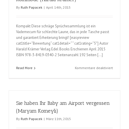
By
Ruth Papacek
|
April 14th, 2015
Kompakt Diese schräge Sprüchesammlung ist ein
Vademecum für schlechte Laune, das in jede Tasche passt
und garantiert Erheiterung bringt! [easyreview
cat1title=“Bewertung“ cat1detail=“ “ cat1rating=“5″] Autor
Harald Krämer Verlag Edel Books Erschienen April 2015
ISBN 978-3-8419-0340-2 Seitenanzahl 192 Seiten […]
für
Read More
Kommentare deaktiviert
Lieb
mir
oder
ick
zerhack
Sie haben Ihr Baby am Airport vergessen
dir
die
(Maryam Komeyli)
Kommode
By
Ruth Papacek
|
März 11th, 2015
(Harald
Krämer)