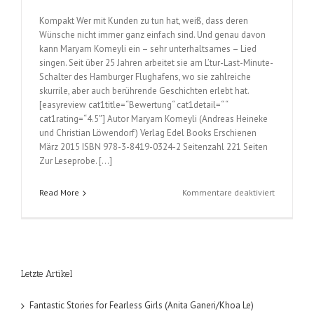
Kompakt Wer mit Kunden zu tun hat, weiß, dass deren
Wünsche nicht immer ganz einfach sind. Und genau davon
kann Maryam Komeyli ein – sehr unterhaltsames – Lied
singen. Seit über 25 Jahren arbeitet sie am L’tur-Last-Minute-
Schalter des Hamburger Flughafens, wo sie zahlreiche
skurrile, aber auch berührende Geschichten erlebt hat.
[easyreview cat1title=“Bewertung“ cat1detail=“ “
cat1rating=“4.5″] Autor Maryam Komeyli (Andreas Heineke
und Christian Löwendorf) Verlag Edel Books Erschienen
März 2015 ISBN 978-3-8419-0324-2 Seitenzahl 221 Seiten
Zur Leseprobe. […]
für
Read More
Kommentare deaktiviert
Sie
haben
Ihr
Baby
am
Letzte Artikel
Airport
vergessen
(Maryam
Fantastic Stories for Fearless Girls (Anita Ganeri/Khoa Le)