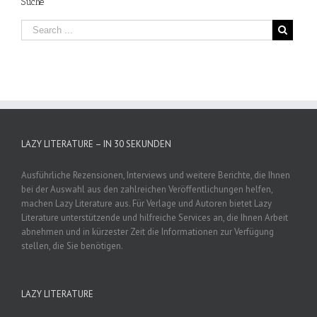
Suche
LAZY LITERATURE – IN 30 SEKUNDEN
Ausführliche Rezensionen, Interviews und weitere Berichte, die Ihnen
bei der Auswahl aus den zahlreichen Veröffentlichungen helfen,
machen Lazy Literature aus. Für Verlage und Autoren bietet Lazy
Literature unterstützende und hilfreiche Services an, die Ihnen Arbeit
abnehmen und in kürzester Zeit die Informationen zur Verfügung
stellen, die Sie benötigen.
LAZY LITERATURE