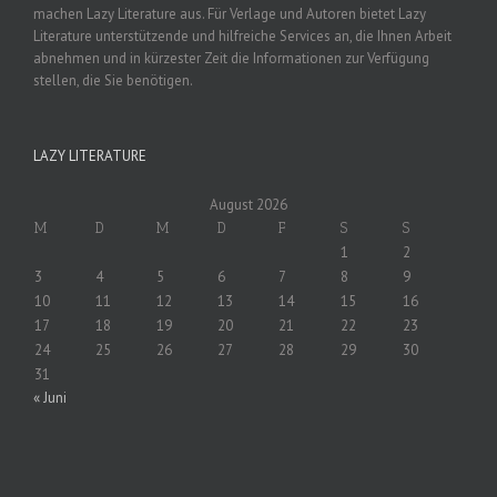
machen Lazy Literature aus. Für Verlage und Autoren bietet Lazy
Literature unterstützende und hilfreiche Services an, die Ihnen Arbeit
abnehmen und in kürzester Zeit die Informationen zur Verfügung
stellen, die Sie benötigen.
LAZY LITERATURE
August 2026
M
D
M
D
F
S
S
1
2
3
4
5
6
7
8
9
10
11
12
13
14
15
16
17
18
19
20
21
22
23
24
25
26
27
28
29
30
31
« Juni