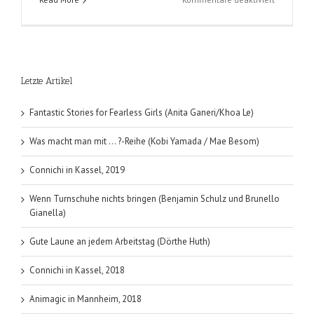
Verkaufs
einfach
emotional
(Ingo
Vogel)
Letzte Artikel
Fantastic Stories for Fearless Girls (Anita Ganeri/Khoa Le)
Was macht man mit … ?-Reihe (Kobi Yamada / Mae Besom)
Connichi in Kassel, 2019
Wenn Turnschuhe nichts bringen (Benjamin Schulz und Brunello
Gianella)
Gute Laune an jedem Arbeitstag (Dörthe Huth)
Connichi in Kassel, 2018
Animagic in Mannheim, 2018