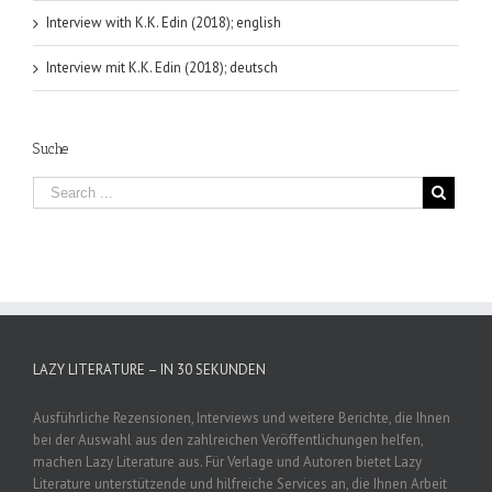
Interview with K.K. Edin (2018); english
Interview mit K.K. Edin (2018); deutsch
Suche
LAZY LITERATURE – IN 30 SEKUNDEN
Ausführliche Rezensionen, Interviews und weitere Berichte, die Ihnen
bei der Auswahl aus den zahlreichen Veröffentlichungen helfen,
machen Lazy Literature aus. Für Verlage und Autoren bietet Lazy
Literature unterstützende und hilfreiche Services an, die Ihnen Arbeit