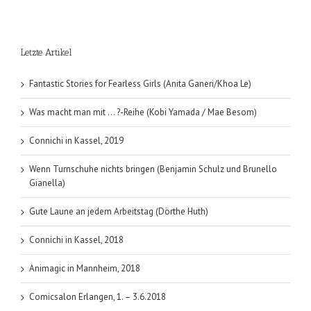
Sturm
(Anna
Gamma)
Letzte Artikel
Fantastic Stories for Fearless Girls (Anita Ganeri/Khoa Le)
Was macht man mit … ?-Reihe (Kobi Yamada / Mae Besom)
Connichi in Kassel, 2019
Wenn Turnschuhe nichts bringen (Benjamin Schulz und Brunello
Gianella)
Gute Laune an jedem Arbeitstag (Dörthe Huth)
Connichi in Kassel, 2018
Animagic in Mannheim, 2018
Comicsalon Erlangen, 1. – 3.6.2018